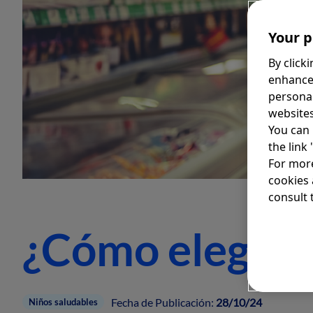
Your p
By click
enhance
personal
websites
You can 
the link
For more
cookies 
consult t
¿Cómo elegir u
Fecha de Publicación:
28/10/24
Niños saludables