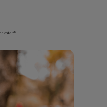
on este.
6B