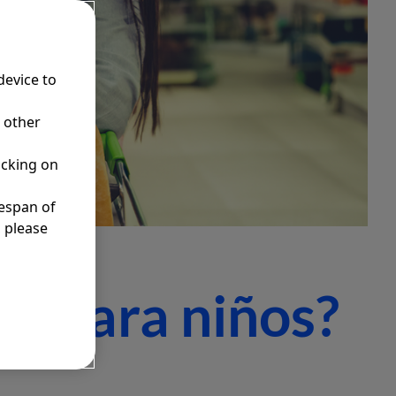
device to
r other
icking on
fespan of
, please
co para niños?