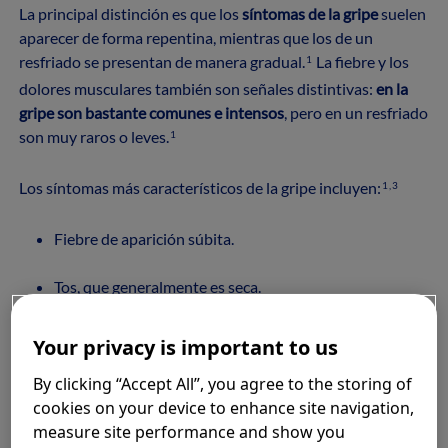
La principal distinción es que los
síntomas de la gripe
suelen
aparecer de forma repentina, mientras que los de un
resfriado se presentan de manera gradual.
La fiebre y los
1
dolores musculares también son señales distintivas:
en la
gripe son bastante comunes e intensos
, pero en un resfriado
son muy raros o leves.
1
Los síntomas más característicos de la gripe incluyen:
1,3
Fiebre de aparición súbita.
Tos, que generalmente es seca.
Dolor de garganta.
Your privacy is important to us
Dolores musculares y corporales.
By clicking “Accept All”, you agree to the storing of
cookies on your device to enhance site navigation,
Dolor de cabeza.
measure site performance and show you